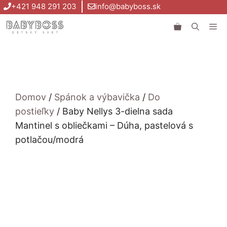
Preskočiť
+421 948 291 203
info@babyboss.sk
na
Me
obsah
Domov
/
Spánok a výbavička
/
Do
postieľky
/ Baby Nellys 3-dielna sada
Mantinel s obliečkami – Dúha, pastelová s
potlačou/modrá