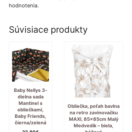
hodnotenia.
Súvisiace produkty
Baby Nellys 3-
dielna sada
Mantinel s
Obliečka, poťah bavlna
obliečkami,
na retro zavinovačku
Baby Friends,
MAXI, 85x85cm Malý
čierna/zelená
Medvedík – biela,
béžová