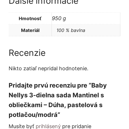
Ďalšie informácie
950 g
Hmotnosť
Materiál
100 % bavlna
Recenzie
Nikto zatiaľ nepridal hodnotenie.
Pridajte prvú recenziu pre “Baby
Nellys 3-dielna sada Mantinel s
obliečkami – Dúha, pastelová s
potlačou/modrá”
Musíte byť
prihlásený
pre pridanie