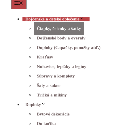
Menu
Dojčenské a detské oblečenie
Čiapky, čelenky a šatky
Dojčenské body a overaly
Doplnky (Capačky, ponožky atď.)
Kraťasy
Nohavice, tepláky a legíny
Súpravy a komplety
Šaty a sukne
Tričká a mikiny
Doplnky
Bytové dekorácie
Do kočíka