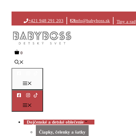
Preskočiť
+421 948 291 203
info@babyboss.sk
Tipy a ra
na
obsah
0
Menu
Menu
Dojčenské a detské oblečenie
Čiapky, čelenky a šatky