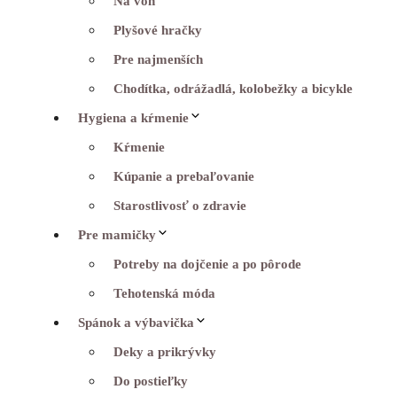
Na von
Plyšové hračky
Pre najmenších
Chodítka, odrážadlá, kolobežky a bicykle
Hygiena a kŕmenie
Kŕmenie
Kúpanie a prebaľovanie
Starostlivosť o zdravie
Pre mamičky
Potreby na dojčenie a po pôrode
Tehotenská móda
Spánok a výbavička
Deky a prikrývky
Do postieľky