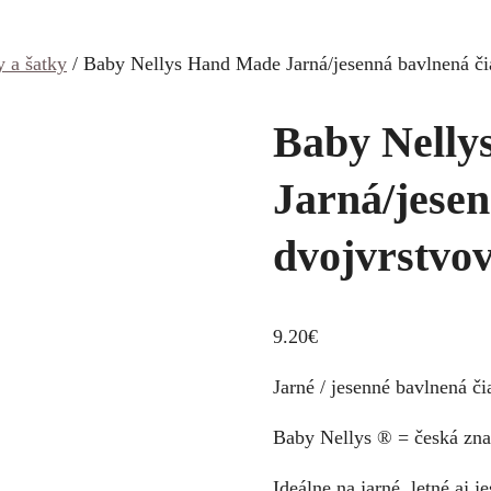
y a šatky
/ Baby Nellys Hand Made Jarná/jesenná bavlnená čiap
Baby Nelly
Jarná/jesen
dvojvrstvová
9.20
€
Jarné / jesenné bavlnená č
Baby Nellys ® = česká znač
Ideálne na jarné, letné aj j