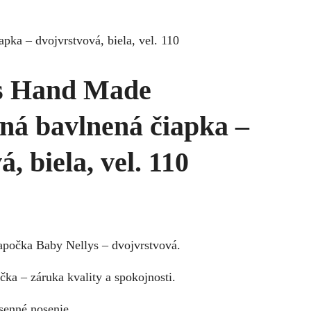
ka – dvojvrstvová, biela, vel. 110
s Hand Made
ná bavlnená čiapka –
, biela, vel. 110
iapočka Baby Nellys – dvojvrstvová.
ka – záruka kvality a spokojnosti.
esenné nosenie.