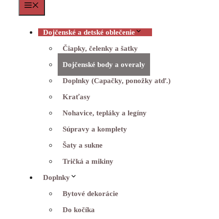
Menu
Dojčenské a detské oblečenie
Čiapky, čelenky a šatky
Dojčenské body a overaly
Doplnky (Capačky, ponožky atď.)
Kraťasy
Nohavice, tepláky a legíny
Súpravy a komplety
Šaty a sukne
Tričká a mikiny
Doplnky
Bytové dekorácie
Do kočíka