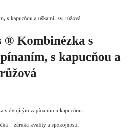
, s kapucňou a uškami, sv. růžová
s ® Kombinézka s
apínaním, s kapucňou a
 růžová
za s dvojitým zapínaním a kapucňou.
ka – záruka kvality a spokojnosti.