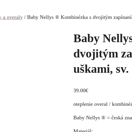
 a overaly
/ Baby Nellys ® Kombinézka s dvojitým zapínaním
Baby Nelly
dvojitým z
uškami, sv.
39.00
€
oteplenie overal / kombiné
Baby Nellys ® = česká znač
Materiál: