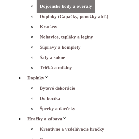
Dojčenské body a overaly
Doplnky (Capačky, ponožky atď.)
Kraťasy
Nohavice, tepláky a legíny
Súpravy a komplety
Šaty a sukne
Tričká a mikiny
Doplnky
Bytové dekorácie
Do kočíka
Šperky a darčeky
Hračky a zábava
Kreatívne a vzdelávacie hračky