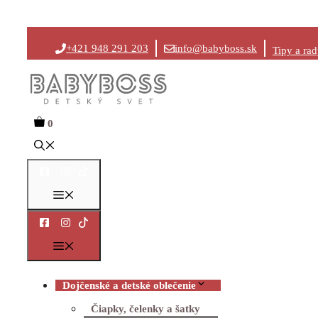
Preskočiť
+421 948 291 203
info@babyboss.sk
Tipy a ra
na
obsah
0
Menu
Menu
Dojčenské a detské oblečenie
Čiapky, čelenky a šatky