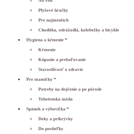
Na von
Plyšové hračky
Pre najmenších
Chodítka, odrážadlá, kolobežky a bicykle
Hygiena a kŕmenie
Kŕmenie
Kúpanie a prebaľovanie
Starostlivosť o zdravie
Pre mamičky
Potreby na dojčenie a po pôrode
Tehotenská móda
Spánok a výbavička
Deky a prikrývky
Do postieľky