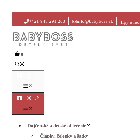
Preskočiť
+421 948 291 203
info@babyboss.sk
Tipy a ra
na
obsah
0
Menu
Menu
Dojčenské a detské oblečenie
Čiapky, čelenky a šatky