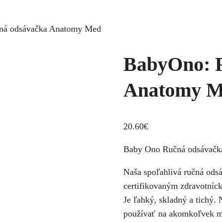
ná odsávačka Anatomy Med
BabyOno: 
Anatomy 
20.60
€
Baby Ono Ručná odsávačka
Naša spoľahlivá ručná o
certifikovaným zdravotní
Je ľahký, skladný a tichý. 
používať na akomkoľvek m