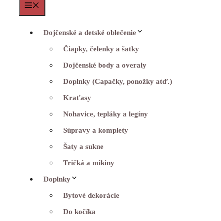
Menu
Dojčenské a detské oblečenie
Čiapky, čelenky a šatky
Dojčenské body a overaly
Doplnky (Capačky, ponožky atď.)
Kraťasy
Nohavice, tepláky a legíny
Súpravy a komplety
Šaty a sukne
Tričká a mikiny
Doplnky
Bytové dekorácie
Do kočíka