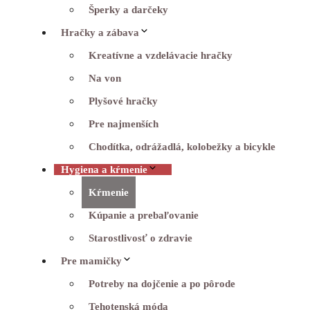
Šperky a darčeky
Hračky a zábava
Kreatívne a vzdelávacie hračky
Na von
Plyšové hračky
Pre najmenších
Chodítka, odrážadlá, kolobežky a bicykle
Hygiena a kŕmenie
Kŕmenie
Kúpanie a prebaľovanie
Starostlivosť o zdravie
Pre mamičky
Potreby na dojčenie a po pôrode
Tehotenská móda