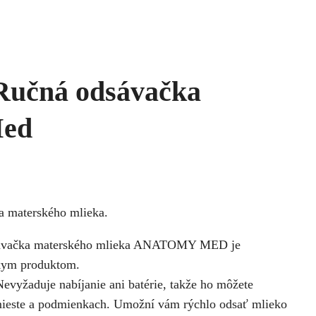
Ručná odsávačka
Med
 materského mlieka.
dsávačka materského mlieka ANATOMY MED je
ckym produktom.
Nevyžaduje nabíjanie ani batérie, takže ho môžete
ieste a podmienkach. Umožní vám rýchlo odsať mlieko