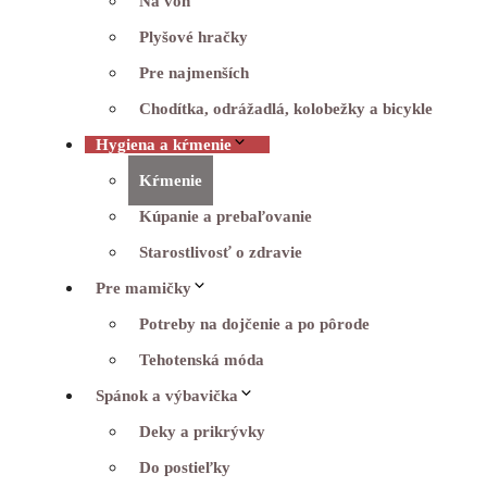
Na von
Plyšové hračky
Pre najmenších
Chodítka, odrážadlá, kolobežky a bicykle
Hygiena a kŕmenie
Kŕmenie
Kúpanie a prebaľovanie
Starostlivosť o zdravie
Pre mamičky
Potreby na dojčenie a po pôrode
Tehotenská móda
Spánok a výbavička
Deky a prikrývky
Do postieľky