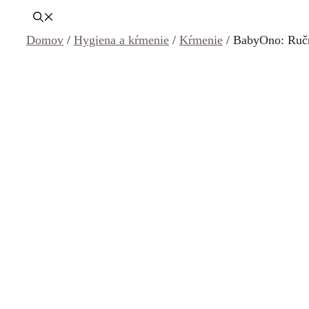
Domov
/
Hygiena a kŕmenie
/
Kŕmenie
/ BabyOno: Ruč