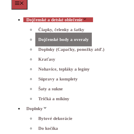
Menu
Dojčenské a detské oblečenie
Čiapky, čelenky a šatky
Dojčenské body a overaly
Doplnky (Capačky, ponožky atď.)
Kraťasy
Nohavice, tepláky a legíny
Súpravy a komplety
Šaty a sukne
Tričká a mikiny
Doplnky
Bytové dekorácie
Do kočíka