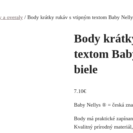
 a overaly
/ Body krátky rukáv s vtipným textom Baby Nell
Body krátk
textom Bab
biele
7.10
€
Baby Nellys ® = česká znač
Body má praktické zapínani
Kvalitný prírodný materiál