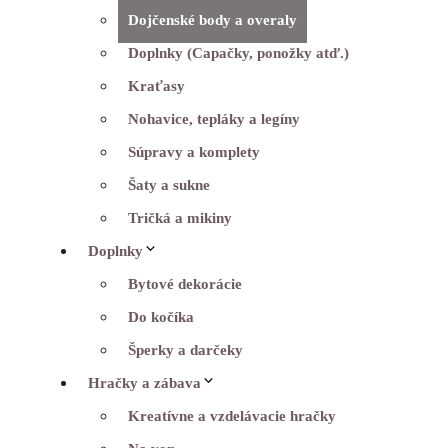
Dojčenské body a overaly
Doplnky (Capačky, ponožky atď.)
Kraťasy
Nohavice, tepláky a legíny
Súpravy a komplety
Šaty a sukne
Tričká a mikiny
Doplnky
Bytové dekorácie
Do kočíka
Šperky a darčeky
Hračky a zábava
Kreatívne a vzdelávacie hračky