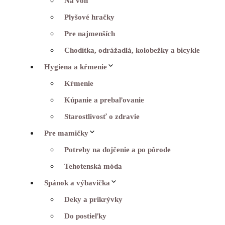
Na von
Plyšové hračky
Pre najmenších
Chodítka, odrážadlá, kolobežky a bicykle
Hygiena a kŕmenie
Kŕmenie
Kúpanie a prebaľovanie
Starostlivosť o zdravie
Pre mamičky
Potreby na dojčenie a po pôrode
Tehotenská móda
Spánok a výbavička
Deky a prikrývky
Do postieľky