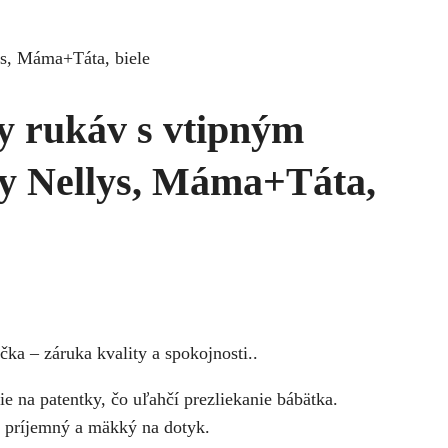
ys, Máma+Táta, biele
y rukáv s vtipným
y Nellys, Máma+Táta,
ka – záruka kvality a spokojnosti..
e na patentky, čo uľahčí prezliekanie bábätka.
, príjemný a mäkký na dotyk.