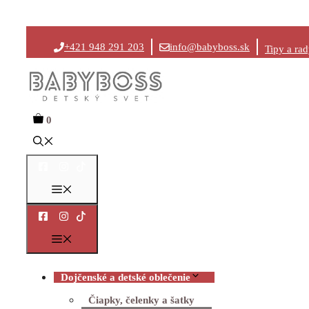
Preskočiť
+421 948 291 203
info@babyboss.sk
Tipy a ra
na
obsah
0
Menu
Menu
Dojčenské a detské oblečenie
Čiapky, čelenky a šatky