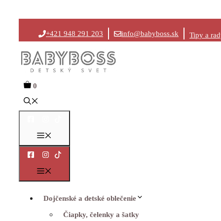
Preskočiť
+421 948 291 203
info@babyboss.sk
Tipy a ra
na
obsah
0
Menu
Menu
Dojčenské a detské oblečenie
Čiapky, čelenky a šatky