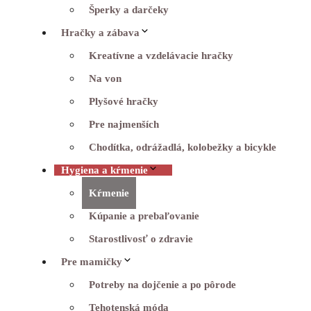
Šperky a darčeky
Hračky a zábava
Kreatívne a vzdelávacie hračky
Na von
Plyšové hračky
Pre najmenších
Chodítka, odrážadlá, kolobežky a bicykle
Hygiena a kŕmenie
Kŕmenie
Kúpanie a prebaľovanie
Starostlivosť o zdravie
Pre mamičky
Potreby na dojčenie a po pôrode
Tehotenská móda