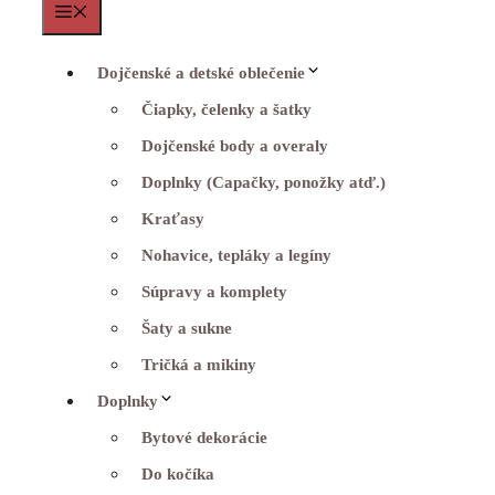
Menu
Dojčenské a detské oblečenie
Čiapky, čelenky a šatky
Dojčenské body a overaly
Doplnky (Capačky, ponožky atď.)
Kraťasy
Nohavice, tepláky a legíny
Súpravy a komplety
Šaty a sukne
Tričká a mikiny
Doplnky
Bytové dekorácie
Do kočíka