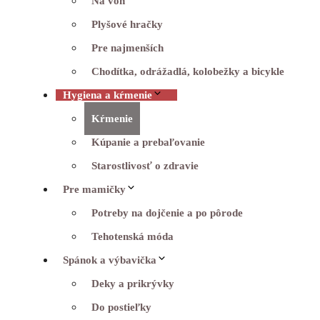
Na von
Plyšové hračky
Pre najmenších
Chodítka, odrážadlá, kolobežky a bicykle
Hygiena a kŕmenie
Kŕmenie
Kúpanie a prebaľovanie
Starostlivosť o zdravie
Pre mamičky
Potreby na dojčenie a po pôrode
Tehotenská móda
Spánok a výbavička
Deky a prikrývky
Do postieľky