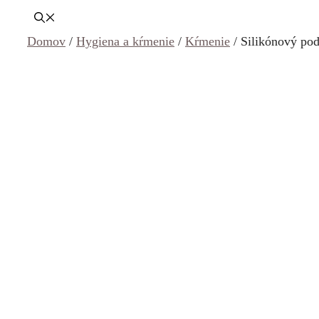
Domov
/
Hygiena a kŕmenie
/
Kŕmenie
/ Silikónový po