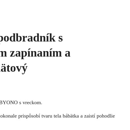
 podbradník s
m zapínaním a
ätový
ABYONO s vreckom.
konale prispôsobí tvaru tela bábätka a zaistí pohodlie